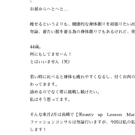
↑
お昼からへとへと…
痩せるというよりも、健康的な身体創りを頑張りたい20
勿論、着たい服を着る為の身体創りでもあるけれど、
44歳。
何にもしてませーん！
とはいいません（笑）
若い時に比べると身体も疲れやすくなるし、付くお肉
わってきます。
諦めるのでなく常に挑戦し続けたい。
私はそう思ってます。
そんな来月2月は長崎で【美eauty up Lesson M
ファッションコンサルは勿論行いますが、今回は私の
します！