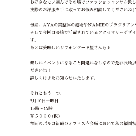
お好きなモノ選んでその場でファッションコンサル致
実際のお洋服を手に取ってお悩み相談してくださいね(^
勿論、AYAの美整体の施術やNAMIEのブラジリア
そして今回は長崎で活躍されているアクセサリーデザ
す。
あとは美味しいシフォンケーキ屋さんも♪
楽しいイベントになること間違いなしなので是非長崎
ださいね！
詳しくはまたお知らせいたします。
それともう一つ。
3月10日土曜日
13時～15時
￥５０００(仮)
福岡のパルコ新館のオフィス内会場において私の福岡