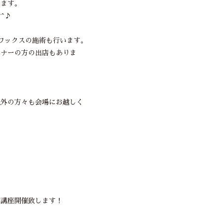
します。
^♪
ンワックスの施術も行います。
イナーの方の出店もありま
以外の方々も会場にお越しく
初講座開催致します！